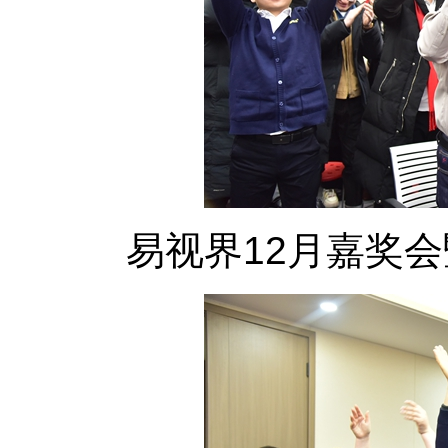
易视界12月嘉奖