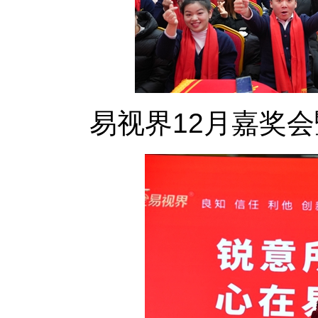
易视界12月嘉奖