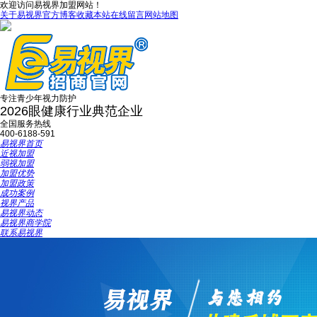
欢迎访问易视界加盟网站！
关于易视界
官方博客
收藏本站
在线留言
网站地图
专注青少年视力防护
2026眼健康行业典范企业
全国服务热线
400-6188-591
易视界首页
近视加盟
弱视加盟
加盟优势
加盟政策
成功案例
视界产品
易视界动态
易视界商学院
联系易视界