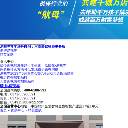
易视界常年法务顾问：河南聚铭律师事务所
走进易视界
精英团队
资讯中心
如今近视的发生趋于学生化、低龄化-易视界
家长用什么方法可以发现孩子患有弱视
易视界2023年6月嘉奖会暨7月启动大会圆满结束
视力连锁加盟品牌
儿童近视防控加盟品牌
联系易视界
全国咨询热线：
400-6188-591
电话：
0371-55906591
传真：
0371-55906591
邮箱：
654915386@qq.com
全国运营中心
地址：
中国郑州金岱智慧金岱智慧产业园27栋1单元
首页
»
资讯中心
»
精英团队