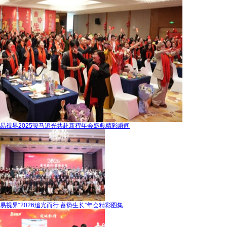
易视界2025骏马追光共赴新程年会盛典精彩瞬间
易视界“2026追光而行.蓄势生长”年会精彩图集