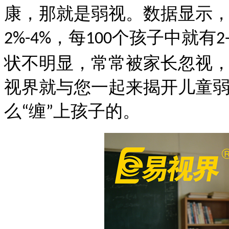
康，那就是弱视。数据显示
，每
个孩子中就有
2%-4%
100
2
状不明显，常常被家长忽视
视界就与您
一起来揭开儿童
么
缠
上孩子的。
“
”