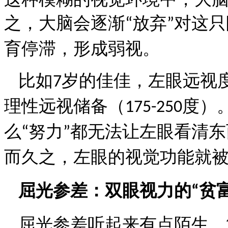
之，大脑会逐渐
放弃
对这只
“
”
育停滞，形成弱视。
比如
岁的佳佳，左眼远视
7
理性远视储备（
度）
175-250
么
努力
都无法让左眼看清东
“
”
而久之，左眼的视觉功能就
屈光参差：双眼视力的
贫
“
屈光参差听起来有点陌生，