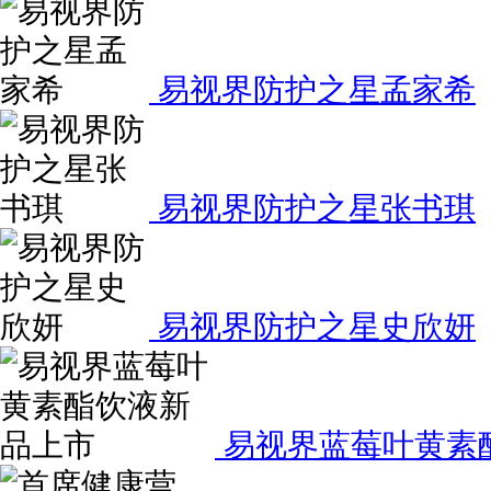
易视界防护之星孟家希
易视界防护之星张书琪
易视界防护之星史欣妍
易视界蓝莓叶黄素