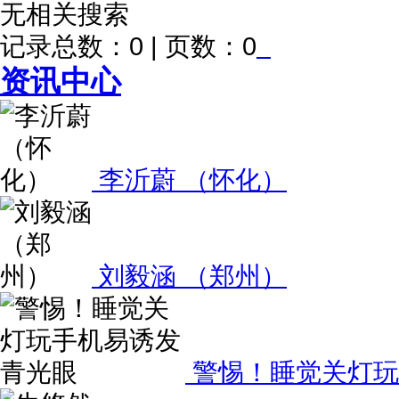
无相关搜索
记录总数：0 | 页数：0
资讯中心
李沂蔚 （怀化）
刘毅涵 （郑州）
警惕！睡觉关灯玩