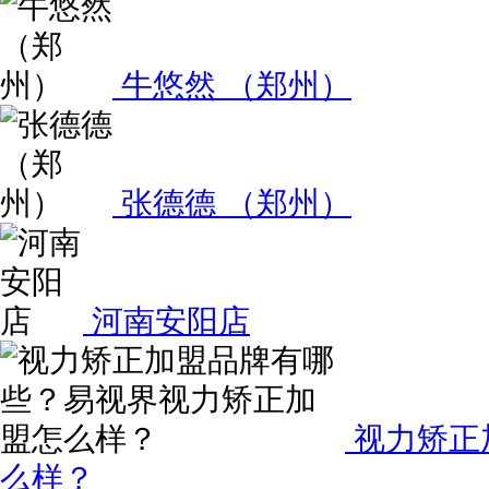
牛悠然 （郑州）
张德德 （郑州）
河南安阳店
视力矫正
么样？