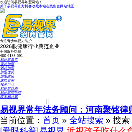
欢迎访问易视界加盟网站！
关于易视界
官方博客
收藏本站
在线留言
网站地图
专注青少年视力防护
2026眼健康行业典范企业
全国服务热线
400-6188-591
易视界首页
近视加盟
弱视加盟
加盟优势
加盟政策
成功案例
视界产品
易视界动态
易视界商学院
联系易视界
易视界常年法务顾问：河南聚铭律
当前位置：
首页
»
全站搜索
» 搜
[爱眼科普]易视界
近视孩子吃什么