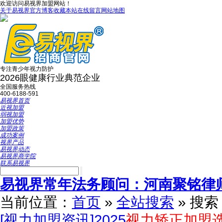
欢迎访问易视界加盟网站！
关于易视界
官方博客
收藏本站
在线留言
网站地图
专注青少年视力防护
2026眼健康行业典范企业
全国服务热线
400-6188-591
易视界首页
近视加盟
弱视加盟
加盟优势
加盟政策
成功案例
视界产品
易视界动态
易视界商学院
联系易视界
易视界常年法务顾问：河南聚铭律
当前位置：
首页
»
全站搜索
» 搜
[视力加盟资讯]2025
视力矫正加盟