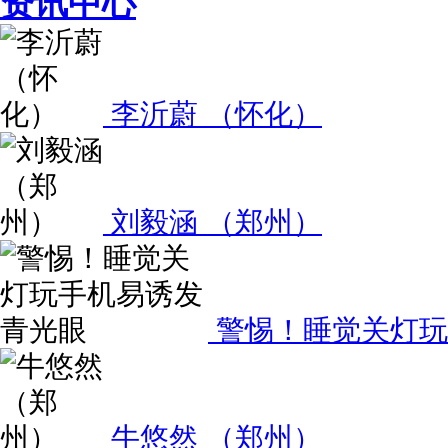
资讯中心
李沂蔚 （怀化）
刘毅涵 （郑州）
警惕！睡觉关灯玩
牛悠然 （郑州）