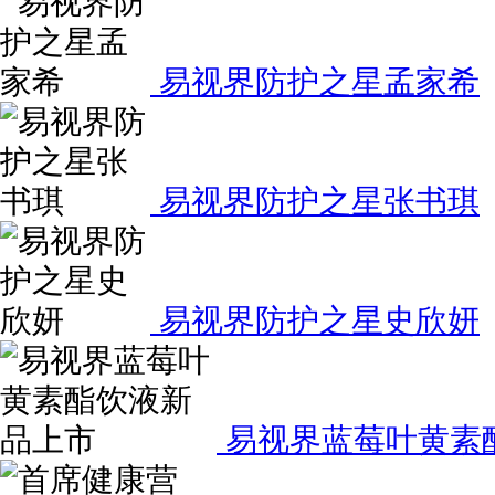
易视界防护之星孟家希
易视界防护之星张书琪
易视界防护之星史欣妍
易视界蓝莓叶黄素