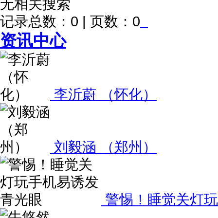
无相关搜索
记录总数：0 | 页数：0
资讯中心
李沂蔚 （怀化）
刘毅涵 （郑州）
警惕！睡觉关灯玩