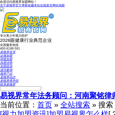
欢迎访问易视界加盟网站！
关于易视界
官方博客
收藏本站
在线留言
网站地图
专注青少年视力防护
2026眼健康行业典范企业
全国服务热线
400-6188-591
易视界首页
近视加盟
弱视加盟
加盟优势
加盟政策
成功案例
视界产品
易视界动态
易视界商学院
联系易视界
易视界常年法务顾问：河南聚铭律
当前位置：
首页
»
全站搜索
» 搜
[视力加盟资讯]加盟易视界怎么样
[ 