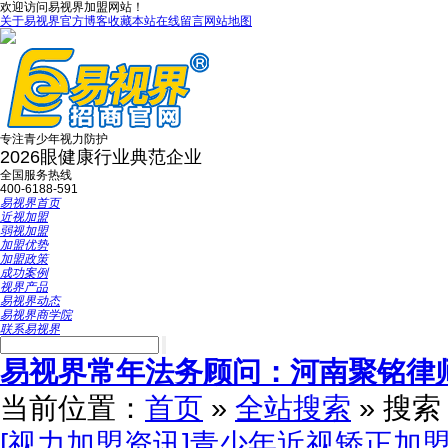
欢迎访问易视界加盟网站！
关于易视界
官方博客
收藏本站
在线留言
网站地图
专注青少年视力防护
2026眼健康行业典范企业
全国服务热线
400-6188-591
易视界首页
近视加盟
弱视加盟
加盟优势
加盟政策
成功案例
视界产品
易视界动态
易视界商学院
联系易视界
易视界常年法务顾问：河南聚铭律
当前位置：
首页
»
全站搜索
» 搜
[视力加盟资讯]青少年近视矫正加盟