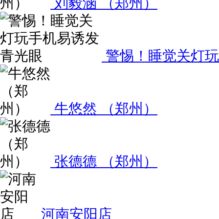
刘毅涵 （郑州）
警惕！睡觉关灯玩
牛悠然 （郑州）
张德德 （郑州）
河南安阳店