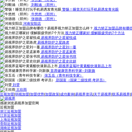
李沂蔚 （怀化）
刘毅涵 （郑州）
警惕！睡觉关灯玩手机易诱发青光眼
牛悠然 （郑州）
张德德 （郑州）
河南安阳店
视力矫正加盟品牌有哪
视力矫正哪家好 缓解眼疲劳的7个方法
易视界防护之星翟悦成
易视界防护之星路虎
易视界防护之星刘一蔓
易视界防护之星孟家希
易视界防护之星张书琪
易视界防护之星史欣妍
易视界蓝莓叶黄素酯饮液新品上市
首席健康营养科学家--刘新旗
张五岳（青年科技专家）
邵国富（国家二级技师 考评员）
刘雯
王欣雨
近视加盟
|
弱视加盟
|
加盟优势
|
加盟政策
|
成功案例
|
易视界资讯
|
关于易视界
|
联系易视界
|
感谢浏览易视界加盟官网
近视加盟
浙江近视加盟
江苏近视加盟
上海近视加盟
贵阳近视加盟
湖南近视加盟