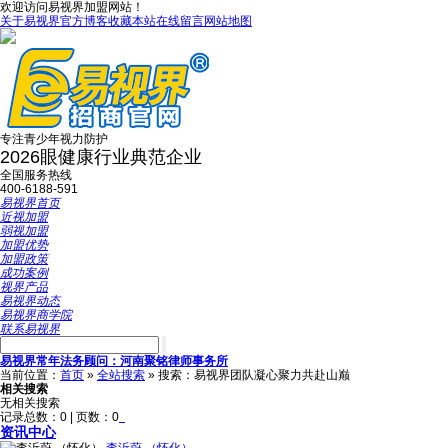
欢迎访问易视界加盟网站！
关于易视界
官方博客
收藏本站
在线留言
网站地图
专注青少年视力防护
2026眼健康行业典范企业
全国服务热线
400-6188-591
易视界首页
近视加盟
弱视加盟
加盟优势
加盟政策
成功案例
视界产品
易视界动态
易视界商学院
联系易视界
易视界常年法务顾问：河南聚铭律师事务所
当前位置：
首页
»
全站搜索
» 搜索：易视界团队凝心聚力共赴山巅
相关搜索
无相关搜索
记录总数：0 | 页数：0
资讯中心